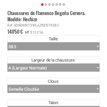
Chaussures de Flamenco Begoña Cervera.
Modèle: Hechizo
Ref: 50082M97CHRLAZINDSTK38.5
140'50
€
HT
$
153'56
Taille:
Largeur de la chaussure:
Clous:
Talon: