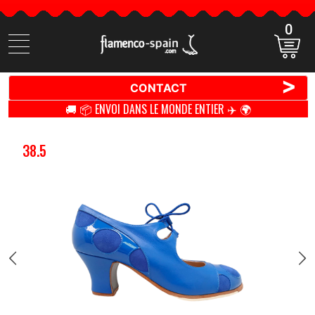
0
Cherchez
des
produits
>
CONTACT
🚚 📦 ENVOI DANS LE MONDE ENTIER ✈️ 🌍
38.5