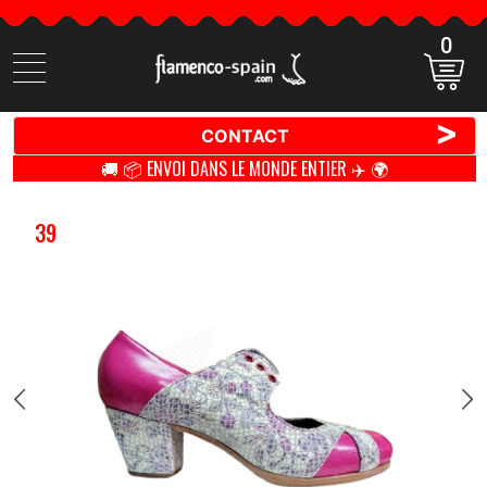
0
Cherchez
des
produits
>
CONTACT
🚚 📦 ENVOI DANS LE MONDE ENTIER ✈️ 🌍
39