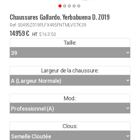
Chaussures Gallardo. Yerbabuena D. Z019
Ref: 50495Z019PLFX495FNTMLVSTK39
149'59
€
HT
$
163'50
Taille:
Largeur de la chaussure:
Mod.:
Clous: