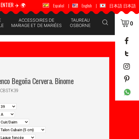
ENTIER ✈️ 🌍
🚚 📦 ENVOI DANS LE MONDE ENTIER ✈️ 🌍
Español
|
English
|
日本語 日本語
E
ACCESSOIRES DE
TAUREAU
0
LE
MARIAGE ET DE MARIÉES
OSBORNE
enco Begoña Cervera. Binome
GCBSTK39