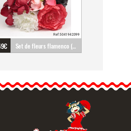
Ref:5041942099
49
€
Set de fleurs flamenco (Bouquet). Rosalba
Set de fleurs flamenco
(Bouquet). Rosalba
Il est important de se
montrer sous son meilleur
jour.…
formation détaillée
Vue rapide