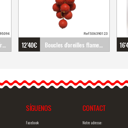
695094
Ref:506390123
12'40
€
16'
Jupe Flamenco Voluta Tricotée au Point Élastique
Boucles d'oreilles flamenco faites à la main
Boucles d'oreilles
ue
flamenco faites à la main
.
Boucles d'oreilles style
flamenco pas chères. Ces…
SÍGUENOS
CONTACT
ide
Information détaillée
Vue rapide
In
Facebook
Notre adresse: