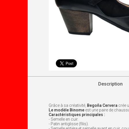
Description
Grâce à sa créativité,
Begoña Cervera
crée u
Le modèle
Binome
est une paire de chaussu
Caractéristiques principales :
- Semelle en cuir.
- Patin antiglisse (filis).
- Semelle entière et semelle avant en cuir, co