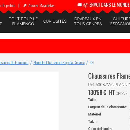
🚚 📦 ENVOI DANS LE MONDE 
n de pedido
|
Acceso Mayoristas
N
TOUT POUR LE
DRAPEAUX EN
CULTUR
CURIOSITÉS
T
FLAMENCO
TOUS GENRES
ESPAGNO
ussures De Flamenco
Stock En Chaussures Begoña Cervera
39
Chaussures Flam
Ref: 50082M62PLANN
130'58
€
HT
$
142'72
Taille:
Largeur de la chaussure:
Matériel:
Talon:
Color del tacón: