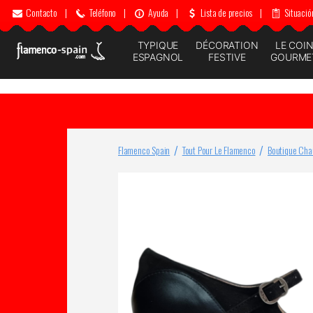
Contacto
|
Teléfono
|
Ayuda
|
Lista de precios
|
Situació
TYPIQUE
DÉCORATION
LE COI
ESPAGNOL
FESTIVE
GOURME
Flamenco Spain
Tout Pour Le Flamenco
Boutique Cha