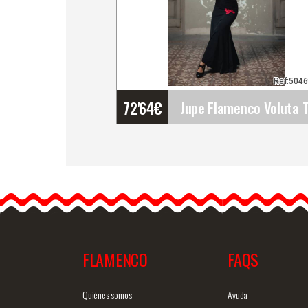
Ref:504
72'64
€
Jupe Flamenco Voluta
Tricotée au Point Élastiq
Jupe longue avec ceinture
Ajustée aux hanches.…
FLAMENCO
FAQS
Information détaillée
Vue rap
Quiénes somos
Ayuda