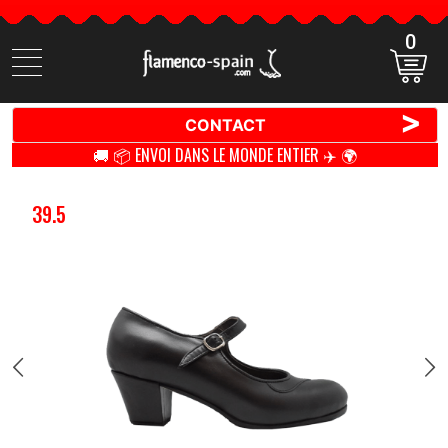
0
Cherchez
des
produits
>
CONTACT
🚚 📦 ENVOI DANS LE MONDE ENTIER ✈️ 🌍
39.5