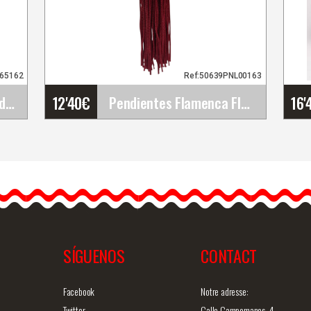
265162
Ref:50639PNL00163
12'40
€
16'
À propos de la robe de danse flamenco 'Poveda'.&hellip;
Pendientes Flamenca Flecos Largos con Bola Dorada&hellip;
Pendientes Flamenca
Flecos Largos con Bola
Dorada Elegantes para
Ferias y Romerías. Granate
…
Los…
SÍGUENOS
CONTACT
ide
Information détaillée
Vue rapide
In
Facebook
Notre adresse:
Twitter
Calle Campomanes, 4,