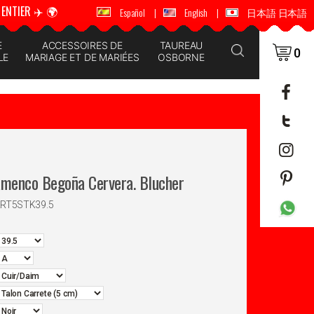
ENTIER ✈️ 🌍
🚚 📦 ENVOI DANS LE MONDE ENTIER ✈️ 🌍
Español
|
English
|
日本語 日本語
E
ACCESSOIRES DE
TAUREAU
0
LE
MARIAGE ET DE MARIÉES
OSBORNE
amenco Begoña Cervera. Blucher
RRT5STK39.5