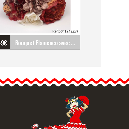
Ref:5041942259
49
€
Bouquet Flamenco avec Fleurs Dans les Tons de&hellip;
Bouquet Flamenco avec
Fleurs Dans les Tons de
Terre Ref. 42259
Ajoutez de la chaleur à
votre robe…
formation détaillée
Vue rapide