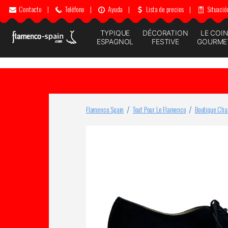
Contacto
|
Teléfono
|
Ayuda
|
Lista de precios
|
Situació
TYPIQUE
DÉCORATION
LE COI
ESPAGNOL
FESTIVE
GOURME
Flamenco Spain
Tout Pour Le Flamenco
Boutique Cha