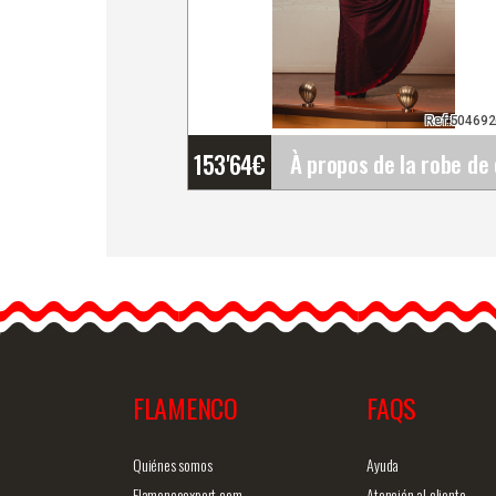
Ref:50469
153'64
€
À propos de la robe de
danse flamenco 'Poveda'.
Davedans
La robe pour la danse
flamenco modèle Ojanco
FLAMENCO
FAQS
Information détaillée
Vue rap
Quiénes somos
Ayuda
Flamencoexport.com
Atención al cliente