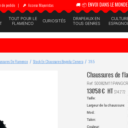
🚚 📦 ENVOI DANS LE MONDE 
n de pedido
|
Acceso Mayoristas
N
TOUT POUR LE
DRAPEAUX EN
CULTUR
CURIOSITÉS
T
FLAMENCO
TOUS GENRES
ESPAGNO
ussures De Flamenco
Stock En Chaussures Begoña Cervera
39.5
Chaussures de fl
Ref: 50082M11PANGC
130'58
€
HT
$
142'72
Taille:
Largeur de la chaussure:
Mod.:
Talon:
Couleur: