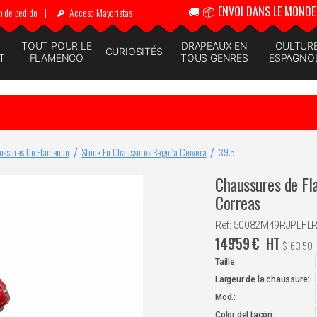
🚚 📦 ENVOI DANS LE MONDE 
n de pedido
|
Acceso Mayoristas
N
TOUT POUR LE
DRAPEAUX EN
CULTUR
CURIOSITÉS
T
FLAMENCO
TOUS GENRES
ESPAGNO
ussures De Flamenco
Stock En Chaussures Begoña Cervera
39.5
Chaussures de Fl
Correas
Ref: 50082M49RJPLFL
149'59
€
HT
$
163'50
Taille:
Largeur de la chaussure:
Mod.:
Color del tacón: