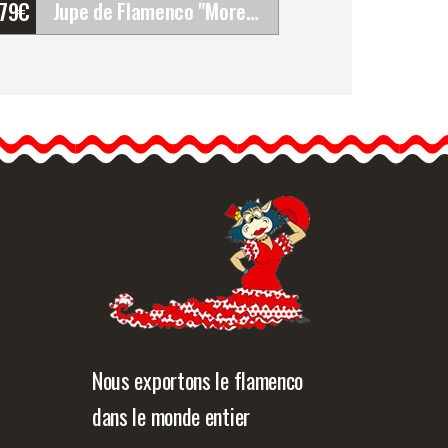
'79
€
Jupe de Flamenco "Morente". Davedans
Jupe de Flamenco
"Morente". Davedans
Jupe longue avec ceinture.
Volant supérieur en tissu…
formation détaillée
Vue rapide
Nous exportons le flamenco
dans le monde entier