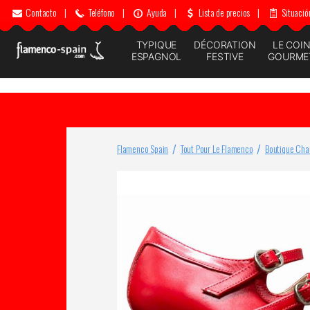
Contacto
|
Teléfono
|
Ayuda
|
Lista de precios
|
Situació
TYPIQUE
DÉCORATION
LE COI
ESPAGNOL
FESTIVE
GOURME
Flamenco Spain
Tout Pour Le Flamenco
Boutique Cha