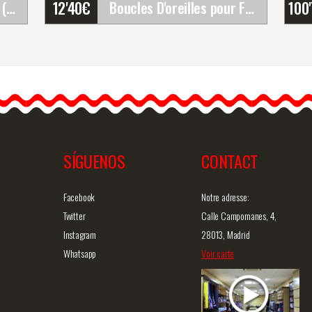
12'40
€
100
Set de fleurs flamenco (Bouquet). Rosalba
Boucles D'oreilles pour Flamenco et Soirée
Boucles D'oreilles pour
Flamenco et Soirée
Découvrez ces boucles
r
d'oreilles artisanales de
flamenco,…
SÍGUENOS
CONTACT
ide
Information détaillée
Vue rapide
In
Facebook
Notre adresse:
Twitter
Calle Campomanes, 4,
Instagram
28013, Madrid
Whatsapp
Voir carte