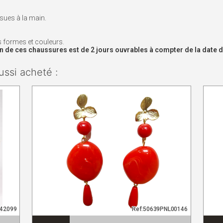
usues à la main.
es formes et couleurs.
ion de ces chaussures est de 2 jours ouvrables à compter de la date 
ussi acheté :
942099
Ref:50639PNL00146