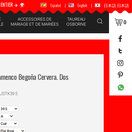
ENTIER ✈️ 🌍
🚚 📦 ENVOI DANS LE MONDE ENTIER ✈️ 🌍
Español
|
English
|
日本語 日本語
E
ACCESSOIRES DE
TAUREAU
0
LE
MARIAGE ET DE MARIÉES
OSBORNE
amenco Begoña Cervera. Dos
RJSTK39.5