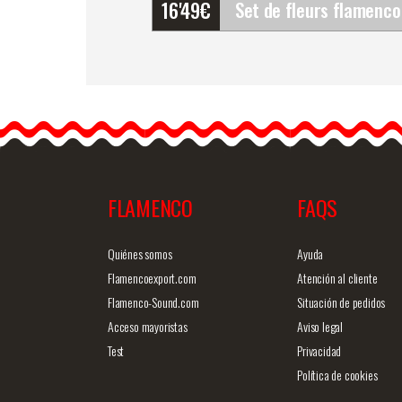
16'49
€
Set de fleurs flamenco
(Bouquet). Rosalba
Il est important de se
montrer sous son meilleu
jour.…
FLAMENCO
FAQS
Information détaillée
Vue rap
Quiénes somos
Ayuda
Flamencoexport.com
Atención al cliente
Flamenco-Sound.com
Situación de pedidos
Acceso mayoristas
Aviso legal
Test
Privacidad
Política de cookies