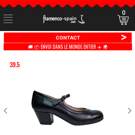
0
Cherchez
des
produits
>
CONTACT
🚚 📦 ENVOI DANS LE MONDE ENTIER ✈️ 🌍
39.5