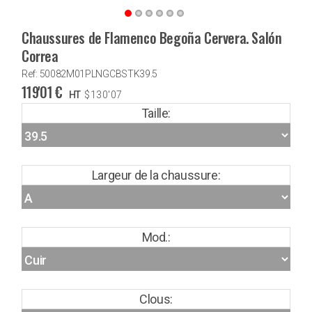
Chaussures de Flamenco Begoña Cervera. Salón
Correa
Ref: 50082M01PLNGCBSTK39.5
119'01
€
HT
$
130'07
Taille:
Largeur de la chaussure:
Mod.:
Clous: