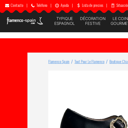
Contacto
|
Teléfono
|
Ayuda
|
Lista de precios
|
Situació
TYPIQUE
DÉCORATION
LE COI
ESPAGNOL
FESTIVE
GOURME
Flamenco Spain
Tout Pour Le Flamenco
Boutique Cha