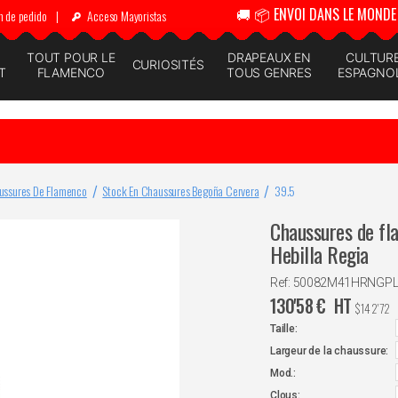
🚚 📦 ENVOI DANS LE MONDE 
n de pedido
|
Acceso Mayoristas
N
TOUT POUR LE
DRAPEAUX EN
CULTUR
CURIOSITÉS
T
FLAMENCO
TOUS GENRES
ESPAGNO
ussures De Flamenco
Stock En Chaussures Begoña Cervera
39.5
Chaussures de fl
Hebilla Regia
Ref: 50082M41HRNGP
130'58
€
HT
$
142'72
Taille:
Largeur de la chaussure:
Mod.:
Clous: