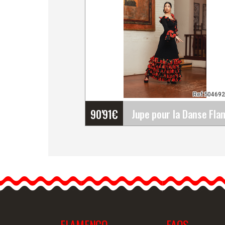
Ref:50469
90'91
€
Jupe pour la Danse
Flamenco Zagra Crespón.
Davedans
Jupe de flamenco modèl
Zagra. Fabriqué en jersey
FLAMENCO
FAQS