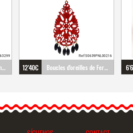
263299
Ref:50639PNL00216
12'40
€
6'
Jupe pour la Danse Flamenco Zagra Crespón.&hellip;
Boucles d'oreilles de Feria Flamenca avec&hellip;
Boucles d'oreilles de Feria
Flamenca avec filigrane
ovale et perles décoratives
e
Boucles d'oreilles…
…
SÍGUENOS
CONTACT