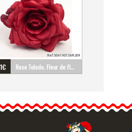
Ref:504190136RJ09
61
€
Rose Toledo. Fleur de flamenco. Rouge RJ09. 13cm
Rose Toledo. Fleur de
flamenco. Rouge RJ09.
13cm
Les roses sont les fleurs
de flamenco les plus…