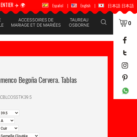
ENTIER ✈️ 🌍
🚚 📦 ENVOI DANS LE MONDE ENTIER ✈️ 🌍
Español
|
English
|
日本語 日本語
E
ACCESSOIRES DE
TAUREAU
0
LE
MARIAGE ET DE MARIÉES
OSBORNE
amenco Begoña Cervera. Tablas
LCBLCOSSTK39.5