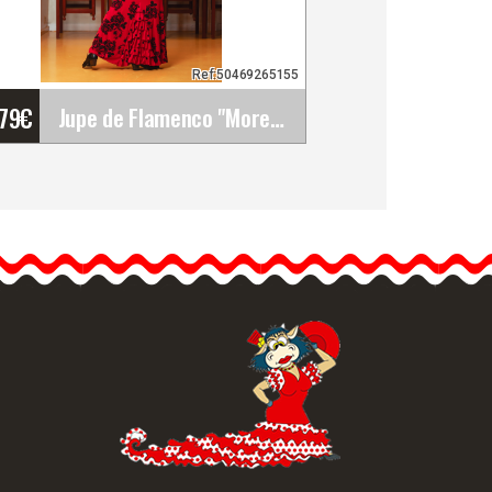
Ref:50469265155
'79
€
Jupe de Flamenco "Morente". Davedans
Jupe de Flamenco
"Morente". Davedans
Jupe longue avec ceinture.
Volant supérieur en tissu…
formation détaillée
Vue rapide