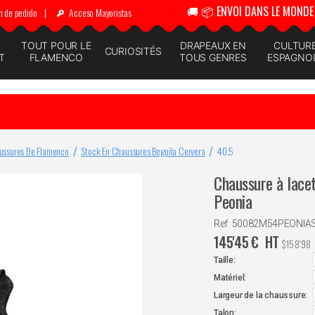
🚚 📦 ENVOI DANS LE MONDE 
n de pedido
|
Acceso Mayoristas
N
TOUT POUR LE
DRAPEAUX EN
CULTUR
CURIOSITÉS
T
FLAMENCO
TOUS GENRES
ESPAGNO
ussures De Flamenco
Stock En Chaussures Begoña Cervera
40.5
Chaussure à lacet
Peonia
Ref: 50082M54PEONIA
145'45
€
HT
$
158'98
Taille:
Matériel:
Largeur de la chaussure:
Talon: