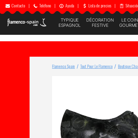
Contacto
|
Teléfono
|
Ayuda
|
Lista de precios
|
Situació
TYPIQUE
DÉCORATION
LE COI
ESPAGNOL
FESTIVE
GOURME
Flamenco Spain
Tout Pour Le Flamenco
Boutique Cha