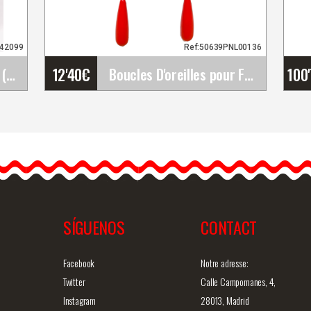
942099
Ref:50639PNL00136
12'40
€
100
Set de fleurs flamenco (Bouquet). Rosalba
Boucles D'oreilles pour Flamenco et Soirée
Boucles D'oreilles pour
Flamenco et Soirée
Découvrez ces boucles
r
d'oreilles artisanales de
flamenco,…
SÍGUENOS
CONTACT
ide
Information détaillée
Vue rapide
In
Facebook
Notre adresse:
Twitter
Calle Campomanes, 4,
Instagram
28013, Madrid