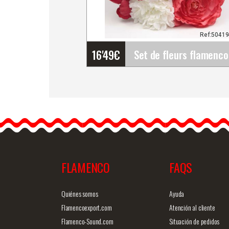
Ref:5041
16'49
€
Set de fleurs flamenco
(Bouquet). Rosalba
Il est important de se
montrer sous son meilleu
jour.…
FLAMENCO
FAQS
Information détaillée
Vue rap
Quiénes somos
Ayuda
Flamencoexport.com
Atención al cliente
Flamenco-Sound.com
Situación de pedidos