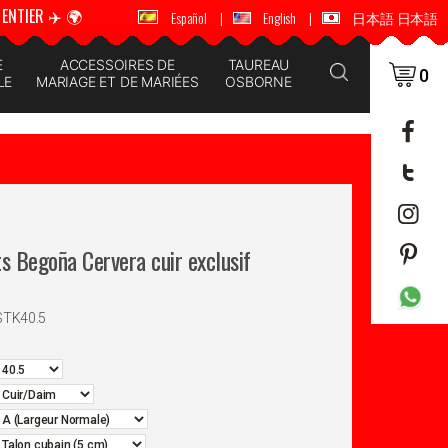
ENTIER ✈️ 🌍
🚚 📦 ENVOI DANS LE MONDE ENTIER ✈️ 🌍
Español
|
English
|
日本語 日本語
E
ACCESSOIRES DE
TAUREAU
0
LE
MARIAGE ET DE MARIÉES
OSBORNE
s Begoña Cervera cuir exclusif
STK40.5