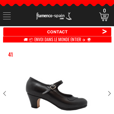
0
Cherchez
des
produits
>
CONTACT
🚚 📦 ENVOI DANS LE MONDE ENTIER ✈️ 🌍
41