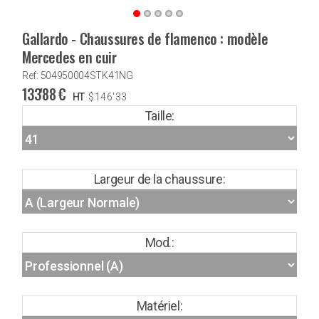
Gallardo - Chaussures de flamenco : modèle
Mercedes en cuir
Ref: 504950004STK41NG
133'88
€
HT
$
146'33
Taille:
Largeur de la chaussure:
Mod.:
Matériel: