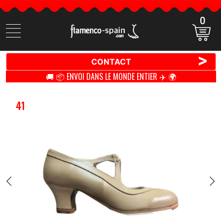
0
Cherchez
des
produits
>
CONTACT
🚚 📦 ENVOI DANS LE MONDE ENTIER ✈️ 🌍
41