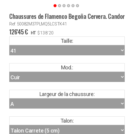
Chaussures de Flamenco Begoña Cervera. Candor
Ref: 50082M37PLMQ5LCSTK41
126'45
€
HT
$
138'20
Taille:
Mod.:
Largeur de la chaussure:
Talon: