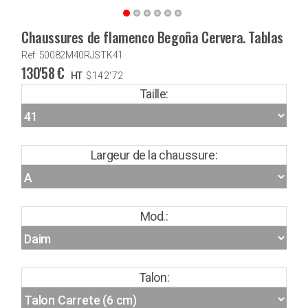
Chaussures de flamenco Begoña Cervera. Tablas
Ref: 50082M40RJSTK41
130'58
€
HT
$
142'72
Taille:
Largeur de la chaussure:
Mod.:
Talon: