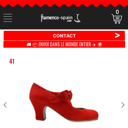
0
Cherchez
des
produits
>
CONTACT
🚚 📦 ENVOI DANS LE MONDE ENTIER ✈️ 🌍
41