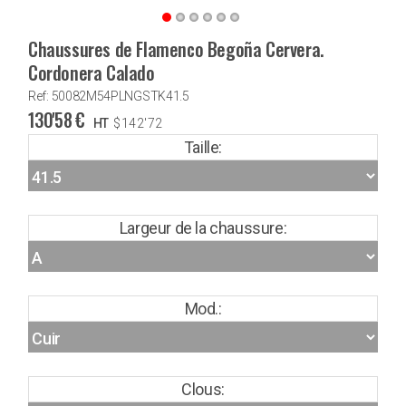
Chaussures de Flamenco Begoña Cervera.
Cordonera Calado
Ref: 50082M54PLNGSTK41.5
130'58
€
HT
$
142'72
Taille:
Largeur de la chaussure:
Mod.:
Clous: