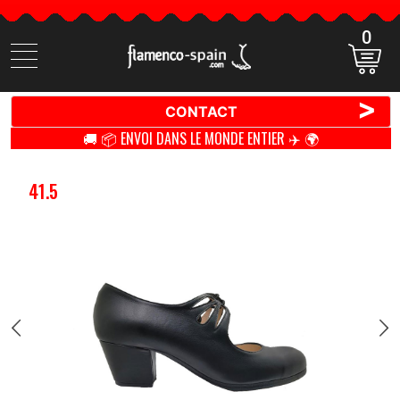
0
Cherchez
des
produits
>
CONTACT
🚚 📦 ENVOI DANS LE MONDE ENTIER ✈️ 🌍
41.5