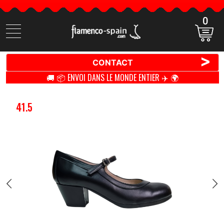
0
Cherchez
des
produits
>
CONTACT
🚚 📦 ENVOI DANS LE MONDE ENTIER ✈️ 🌍
41.5