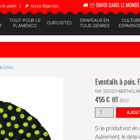
🚚 📦 ENVOI DANS LE MONDE 
n de pedido
|
Acceso Mayoristas
N
TOUT POUR LE
DRAPEAUX EN
CULTUR
CURIOSITÉS
T
FLAMENCO
TOUS GENRES
ESPAGNO
ls À Pois
Eventails à pois. 
Ref: 50032Y480FNGLA
4'55
€
HT
$
4'97
AJOUT
Si le produit est en
Autrement, le délai 