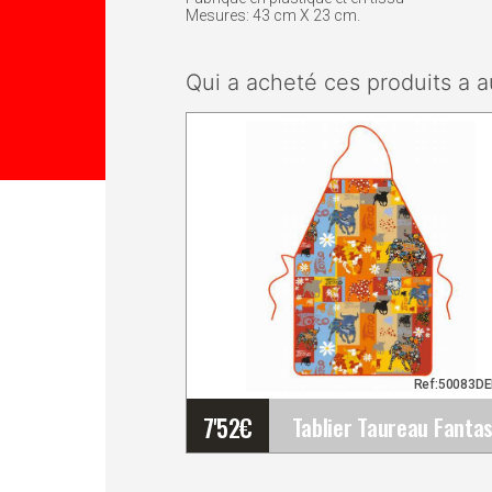
Mesures: 43 cm X 23 cm.
Qui a acheté ces produits a a
Ref:50083D
7'52
€
Tablier Taureau Fanta