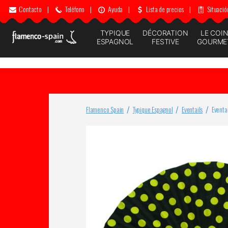
Contacto
|
Teléfono
|
Ayuda
|
Lista de precios
|
Situació
TYPIQUE
DÉCORATION
LE COI
ESPAGNOL
FESTIVE
GOURME
Flamenco Spain
Typique Espagnol
Eventails
Eventai