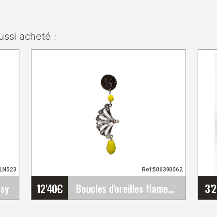
ussi acheté :
ELN523
Ref:506390062
12'40
€
3'
ssy
Boucles d'oreilles flamenco faites à la main