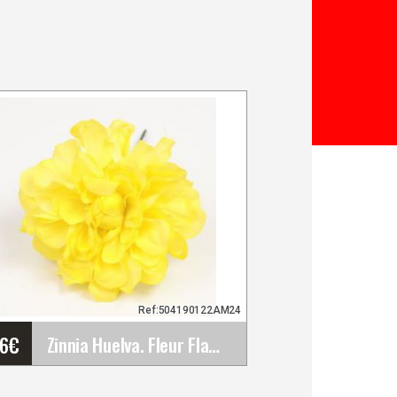
Ref:504190122AM24
26
€
Zinnia Huelva. Fleur Flamenca. Jaune AM24. 9cm