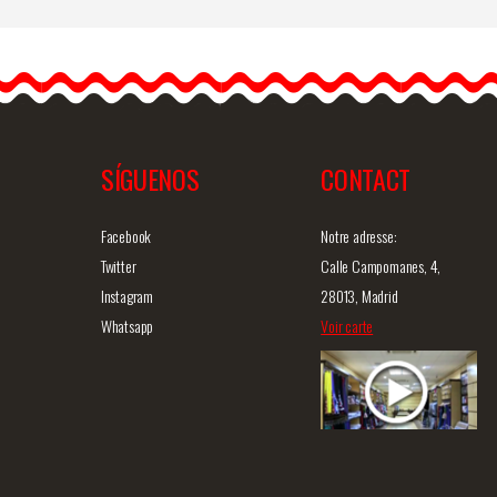
Boucles d'oreilles
flamenco faites à la main
Boucles d'oreilles style
flamenco pas chères. Ces…
SÍGUENOS
CONTACT
ide
Information détaillée
Vue rapide
In
Facebook
Notre adresse:
Twitter
Calle Campomanes, 4,
Instagram
28013, Madrid
Whatsapp
Voir carte