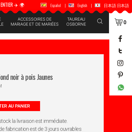
ENTIER ✈️ 🌍
🚚 📦 ENVOI DANS LE MONDE ENTIER ✈️ 🌍
Español
|
English
|
日本語 日本語
E
ACCESSOIRES DE
TAUREAU
0
LE
MARIAGE ET DE MARIÉES
OSBORNE
Fond noir à pois Jaunes
M
ER AU PANIER
 stock la livraison est immédiate.
de fabrication est de 3 jours ouvrables