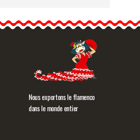
Zinnia Huelva. Fleur
Flamenca. Jaune AM24.
9cm
Le zinnia est une très belle
fleur qui rend le style…
formation détaillée
Vue rapide
Nous exportons le flamenco
dans le monde entier