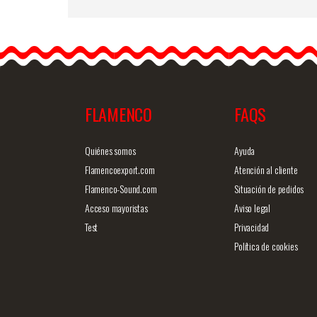
Tablier Taureau Fantassy
Si le torero utilise la cape
pour éviter la bousculade
du taureau,…
FLAMENCO
FAQS
Information détaillée
Vue rap
Quiénes somos
Ayuda
Flamencoexport.com
Atención al cliente
Flamenco-Sound.com
Situación de pedidos
Acceso mayoristas
Aviso legal
Test
Privacidad
Política de cookies