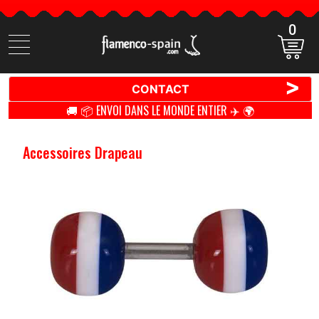
0
Cherchez
des
produits
>
CONTACT
🚚 📦 ENVOI DANS LE MONDE ENTIER ✈️ 🌍
Accessoires Drapeau