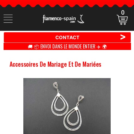
0
Cherchez
des
produits
>
CONTACT
🚚 📦 ENVOI DANS LE MONDE ENTIER ✈️ 🌍
Accessoires De Mariage Et De Mariées