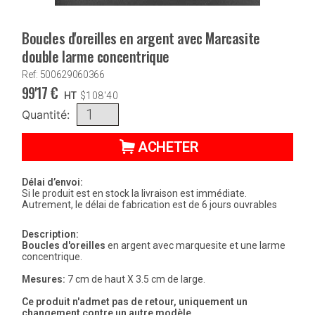
Boucles d'oreilles en argent avec Marcasite
double larme concentrique
Ref: 500629060366
99'17
€
HT
$
108'40
Quantité:
ACHETER
Délai d’envoi:
Si le produit est en stock la livraison est immédiate.
Autrement, le délai de fabrication est de 6 jours ouvrables
Description:
Boucles d'oreilles
en argent avec marquesite et une larme
concentrique.
Mesures:
7 cm de haut X 3.5 cm de large.
Ce produit n'admet pas de retour, uniquement un
changement contre un autre modèle.