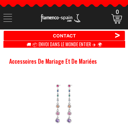
0
Cherchez
des
produits
>
CONTACT
🚚 📦 ENVOI DANS LE MONDE ENTIER ✈️ 🌍
Accessoires De Mariage Et De Mariées