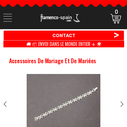
0
Cherchez
des
produits
>
CONTACT
🚚 📦 ENVOI DANS LE MONDE ENTIER ✈️ 🌍
Accessoires De Mariage Et De Mariées