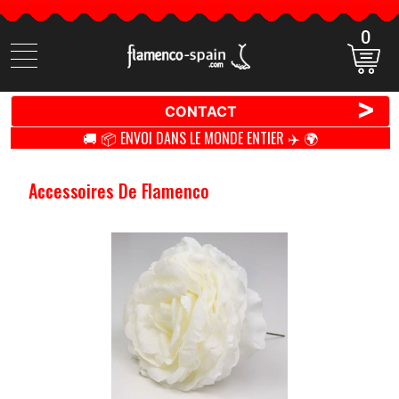
0
Cherchez
des
produits
>
CONTACT
🚚 📦 ENVOI DANS LE MONDE ENTIER ✈️ 🌍
Accessoires De Flamenco