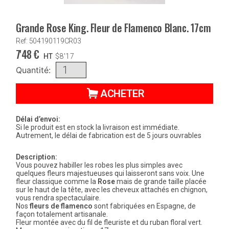
Grande Rose King. Fleur de Flamenco Blanc. 17cm
Ref: 504190119CR03
7'48
€
HT
$
8'17
Quantité:
ACHETER
Délai d’envoi:
Si le produit est en stock la livraison est immédiate.
Autrement, le délai de fabrication est de 5 jours ouvrables
Description:
Vous pouvez habiller les robes les plus simples avec
quelques fleurs majestueuses qui laisseront sans voix. Une
fleur classique comme la
Rose
mais de grande taille placée
sur le haut de la tête, avec les cheveux attachés en chignon,
vous rendra spectaculaire.
Nos
fleurs de flamenco
sont fabriquées en Espagne, de
façon totalement artisanale.
Fleur montée avec du fil de fleuriste et du ruban floral vert.