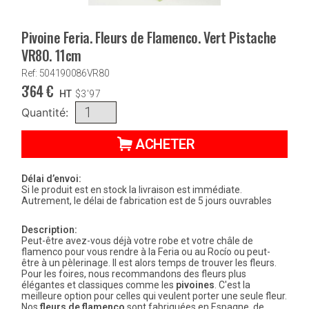
Pivoine Feria. Fleurs de Flamenco. Vert Pistache
VR80. 11cm
Ref: 504190086VR80
3'64
€
HT
$
3'97
Quantité:
ACHETER
Délai d’envoi:
Si le produit est en stock la livraison est immédiate.
Autrement, le délai de fabrication est de 5 jours ouvrables
Description:
Peut-être avez-vous déjà votre robe et votre châle de
flamenco pour vous rendre à la Feria ou au Rocío ou peut-
être à un pèlerinage. Il est alors temps de trouver les fleurs.
Pour les foires, nous recommandons des fleurs plus
élégantes et classiques comme les
pivoines
. C'est la
meilleure option pour celles qui veulent porter une seule fleur.
Nos
fleurs de flamenco
sont fabriquées en Espagne, de