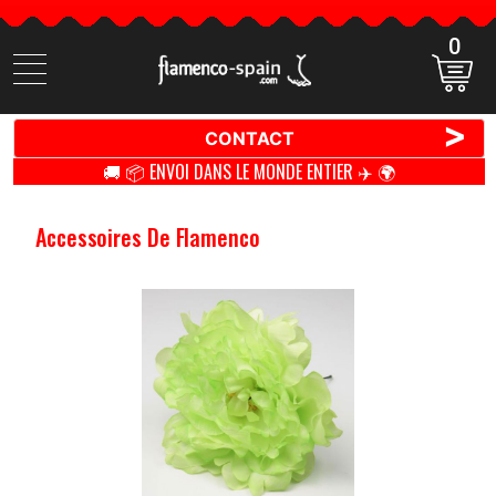
0
Cherchez
des
produits
>
CONTACT
🚚 📦 ENVOI DANS LE MONDE ENTIER ✈️ 🌍
Accessoires De Flamenco