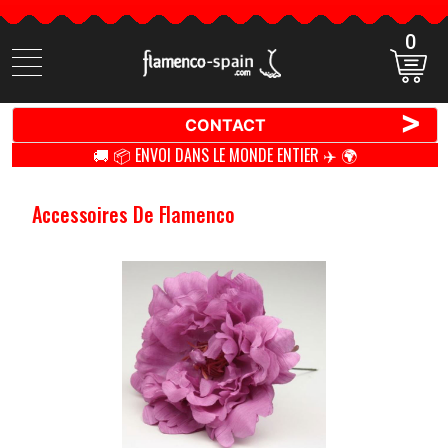
0
Cherchez
des
produits
>
CONTACT
🚚 📦 ENVOI DANS LE MONDE ENTIER ✈️ 🌍
Accessoires De Flamenco