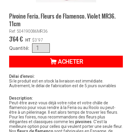
Pivoine Feria. Fleurs de Flamenco. Violet MR36.
11cm
Ref: 504190086MR36
3'64
€
HT
$
3'97
Quantité:
ACHETER
Délai d’envoi:
Si le produit est en stock la livraison est immédiate.
Autrement, le délai de fabrication est de 5 jours ouvrables
Description:
Peut-être avez-vous déjà votre robe et votre châle de
flamenco pour vous rendre à la Feria ou au Rocío ou peut-
être à un pèlerinage. Il est alors temps de trouver les fleurs.
Pour les foires, nous recommandons des fleurs plus
élégantes et classiques comme les
pivoines
. C'est la
meilleure option pour celles qui veulent porter une seule fleur.
Nos
fleurs de flamenco
sont fabriquées en Espagne, de