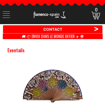
0
Cherchez
des
produits
>
CONTACT
🚚 📦 ENVOI DANS LE MONDE ENTIER ✈️ 🌍
Eventails