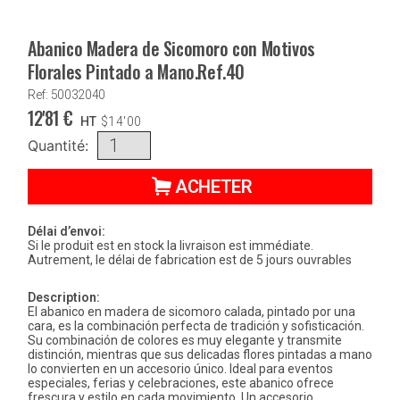
Abanico Madera de Sicomoro con Motivos
Florales Pintado a Mano.Ref.40
Ref: 50032040
12'81
€
HT
$
14'00
Quantité:
ACHETER
Délai d’envoi:
Si le produit est en stock la livraison est immédiate.
Autrement, le délai de fabrication est de 5 jours ouvrables
Description:
El abanico en madera de sicomoro calada, pintado por una
cara, es la combinación perfecta de tradición y sofisticación.
Su combinación de colores es muy elegante y transmite
distinción, mientras que sus delicadas flores pintadas a mano
lo convierten en un accesorio único. Ideal para eventos
especiales, ferias y celebraciones, este abanico ofrece
frescura y estilo en cada movimiento. Un accesorio