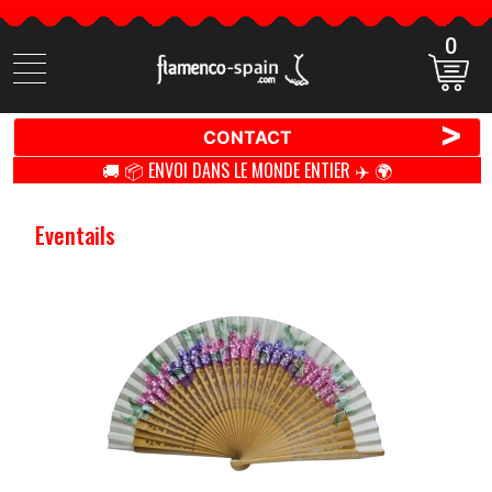
0
Cherchez
des
produits
>
CONTACT
🚚 📦 ENVOI DANS LE MONDE ENTIER ✈️ 🌍
Eventails