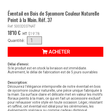
Éventail en Bois de Sycomore Couleur Naturelle
Peint à la Main. Réf. 37
Ref: 50032037NAT
18'10
€
HT
$
19'78
Quantité:
ACHETER
Délai d’envoi:
Si le produit est en stock la livraison est immédiate.
Autrement, le délai de fabrication est de 5 jours ouvrables
Description:
Découvrez l'élégance intemporelle de notre éventail en bois
de sycomore couleur naturelle, une pièce unique fabriquée à
la main. Sa surface claire et délicate met en valeur les motifs
floraux peints à la main, ce qui en fait un accessoire exclusif
pour rehausser votre style en toute occasion. Léger, résistant
et raffiné, cet éventail est idéal pour les cérémonies, les
événements spéciaux ou comme cadeau distingué.