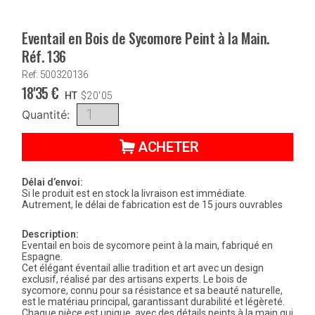
Eventail en Bois de Sycomore Peint à la Main.
Réf. 136
Ref: 500320136
18'35
€
HT
$
20'05
Quantité:
ACHETER
Délai d’envoi:
Si le produit est en stock la livraison est immédiate.
Autrement, le délai de fabrication est de 15 jours ouvrables
Description:
Eventail en bois de sycomore peint à la main, fabriqué en
Espagne.
Cet élégant éventail allie tradition et art avec un design
exclusif, réalisé par des artisans experts. Le bois de
sycomore, connu pour sa résistance et sa beauté naturelle,
est le matériau principal, garantissant durabilité et légèreté.
Chaque pièce est unique, avec des détails peints à la main qui