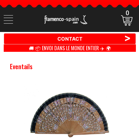
0
Cherchez
des
produits
>
CONTACT
🚚 📦 ENVOI DANS LE MONDE ENTIER ✈️ 🌍
Eventails