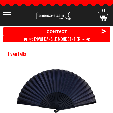
0
Cherchez
des
produits
>
CONTACT
🚚 📦 ENVOI DANS LE MONDE ENTIER ✈️ 🌍
Eventails