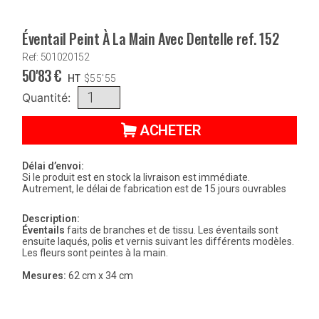
Éventail Peint À La Main Avec Dentelle ref. 152
Ref: 501020152
50'83
€
HT
$
55'55
Quantité:
ACHETER
Délai d’envoi:
Si le produit est en stock la livraison est immédiate.
Autrement, le délai de fabrication est de 15 jours ouvrables
Description:
Éventails
faits de branches et de tissu. Les éventails sont
ensuite laqués, polis et vernis suivant les différents modèles.
Les fleurs sont peintes à la main.
Mesures:
62 cm x 34 cm