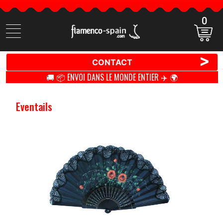
0
Cherchez
des
produits
>
CONTACT
🚚 📦 ENVOI DANS LE MONDE ENTIER ✈️ 🌍
Eventails