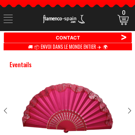
0
Cherchez
des
produits
>
CONTACT
🚚 📦 ENVOI DANS LE MONDE ENTIER ✈️ 🌍
Eventails