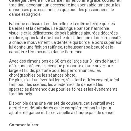
Ce élégant éventail de danse flamenco allie grâce, couleur et
tradition, devenant un accessoire indispensable tant pour les
danseuses professionnelles que pour les passionnées de
danse espagnole.
Fabriqué en tissu et en dentelle de la même teinte que les
baleines et la dentelle, il se distingue par son harmonie
visuelle et la délicatesse de ses baleines ajourées décorées
en doré, apportant une touche de distinction et de luminosité
à chaque mouvement. La dentelle qui borde le bord supérieur
lui donne une finition raffinée, rehaussant sa beauté et le
caractère féminin de la danse flamenco.
Avec des dimensions de 60 cm de large sur 31 cm de haut, il
offre une présence scénique puissante et une ouverture
large et fluide, parfaite pour les performances, les
chorégraphies ou les séances photo.
De plus, c'est un éventail léger, résistant et très voyant, idéal
tant pour les scènes, les académies de danse et les
spectacles flamenco que pour les foires et les événements
traditionnels.
Disponible dans une variété de couleurs, cet éventail avec
dentelle et détails dorés est le complément parfait pour
ajouter élégance et force visuelle à chaque pas de danse.
Commentaires: