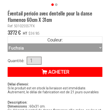
Éventail pericón avec dentelle pour la danse
flamenco 60cm X 31cm
Ref: 501025557FX
33'72
€
HT
$
36'85
Couleur:
Quantité:
ACHETER
Délai d’envoi:
Si le produit est en stock la livraison est immédiate.
Autrement, le délai de fabrication est de 21 jours ouvrables
Description:
Dimensions :
60x31 cm.