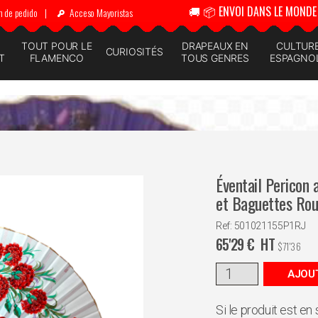
🚚 📦 ENVOI DANS LE MONDE 
n de pedido
|
Acceso Mayoristas
N
TOUT POUR LE
DRAPEAUX EN
CULTUR
CURIOSITÉS
T
FLAMENCO
TOUS GENRES
ESPAGNO
Éventail Pericon 
et Baguettes Ro
Ref: 501021155P1RJ
65'29
€
HT
$
71'36
AJOUT
Si le produit est en