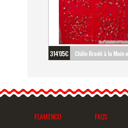
Ref:50035101062
314'05
€
Châle Brodé à la Main en
Soie Naturelle. Ref.
1010621RJCO
Bordados Foronda est la
maison la plus…
FLAMENCO
FAQS
Information détaillée
Vue rap