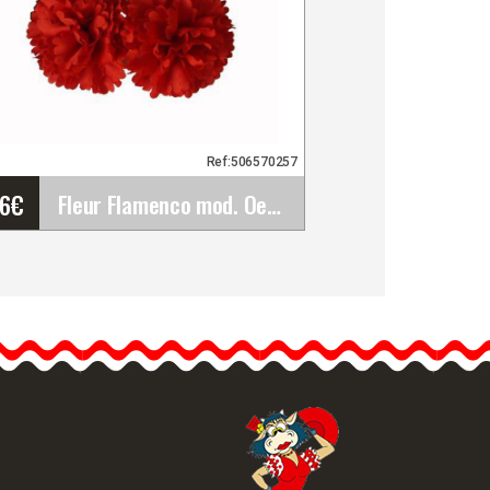
Ref:506570257
96
€
Fleur Flamenco mod. Oeillets. 12X7.5cm
Fleur Flamenco mod.
Oeillets. 12X7.5cm
L'oeillet est une des fleurs
les plus connues en
Espagne.Les…
formation détaillée
Vue rapide