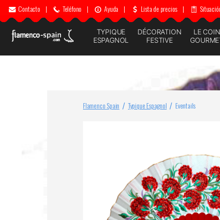
Contacto
|
Teléfono
|
Ayuda
|
Lista de precios
|
Situació
TYPIQUE
DÉCORATION
LE COI
ESPAGNOL
FESTIVE
GOURME
Flamenco Spain
Typique Espagnol
Eventails