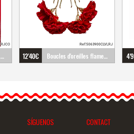
1RJCO
Ref:5063900CLVLRJ
12'40
€
4'
Châle Brodé à la Main en Soie Naturelle. Ref.&hellip;
Boucles d'oreilles flamenco originales
Boucles d'oreilles
flamenco originales
Les boucles d'oreilles style
flamenco sont très
créatives et…
SÍGUENOS
CONTACT
ide
Information détaillée
Vue rapide
In