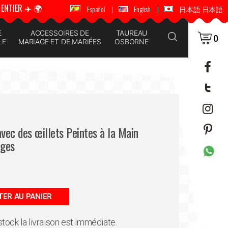
ENTIER ✈️ 🌍
🚚 📦 ENVOI DANS LE MONDE ENTIER ✈️ 🌍
Español
|
English
|
日本語 日本語
E
ACCESSOIRES DE
TAUREAU
0
LE
MARIAGE ET DE MARIÉES
OSBORNE
avec des œillets Peintes à la Main
uges
ER AU PANIER
 stock la livraison est immédiate.