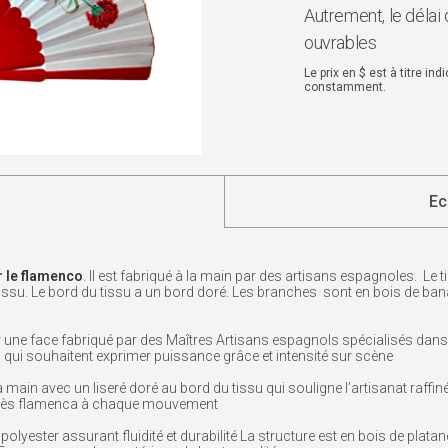
Autrement, le délai 
ouvrables
Le prix en $ est à titre in
constamment.
Ec
r le flamenco
. Il est fabriqué à la main par des artisans espagnoles. Le 
e tissu. Le bord du tissu a un bord doré. Les branches sont en bois de b
ur une face fabriqué par des Maîtres Artisans espagnols spécialisés dan
qui souhaitent exprimer puissance grâce et intensité sur scène
a main avec un liseré doré au bord du tissu qui souligne l’artisanat raffi
e très flamenca à chaque mouvement
polyester assurant fluidité et durabilité La structure est en bois de plat