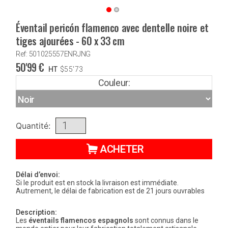
Éventail pericón flamenco avec dentelle noire et
tiges ajourées - 60 x 33 cm
Ref: 501025557ENRJNG
50'99
€
HT
$
55'73
Couleur:
Quantité:
ACHETER
Délai d’envoi:
Si le produit est en stock la livraison est immédiate.
Autrement, le délai de fabrication est de 21 jours ouvrables
Description:
Les
éventails flamencos espagnols
sont connus dans le