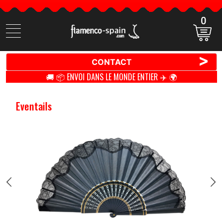
0
Cherchez
des
produits
>
CONTACT
🚚 📦 ENVOI DANS LE MONDE ENTIER ✈️ 🌍
Eventails