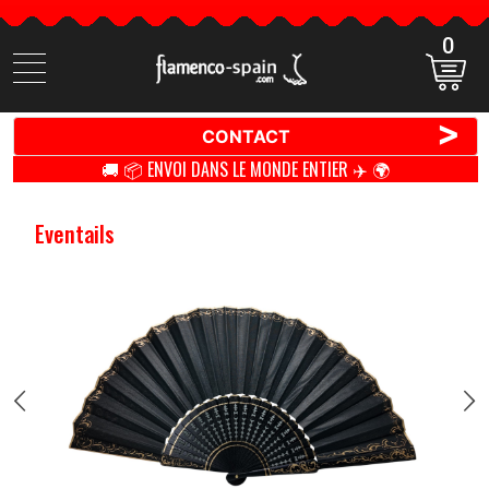
0
Cherchez
des
produits
>
CONTACT
🚚 📦 ENVOI DANS LE MONDE ENTIER ✈️ 🌍
Eventails