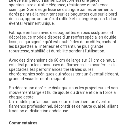
Le éventail pericón flamenco décoré est une pièce
spectaculaire qui allie élégance, résistance et présence
scénique. Son design lisse se distingue par les ornements
dorés peints à la main tant sur les baguettes que sur le bord
du tissu, apportant un éclat raffiné et distingué qui en fait un
éventail vraiment unique.
Fabriqué en tissu avec des baguettes en bois sculptées et
décorées, ce modèle dispose d'un renfort spécial en double
tissu, ce qui signifie qu'il est doublé des deux côtés, cachant
les baguettes à l'intérieur et offrant une plus grande
robustesse, stabilité et durabilité pendant l'utilisation.
Avec des dimensions de 60 cm de large sur 31 cm de haut, il
est idéal pour les danseuses de flamenco, les académies, les
spectacles, les performances théâtrales ou les
chorégraphies scéniques qui nécessitent un éventail élégant,
grand et visuellement frappant.
Sa décoration dorée se distingue sous les projecteurs et son
mouvement large et fluide ajoute du drame et de la force à
chaque geste.
Un modèle parfait pour ceux qui recherchent un éventail
flamenco professionnel, décoratif et de haute qualité, alliant
tradition et distinction andalouse.
Commentaires: