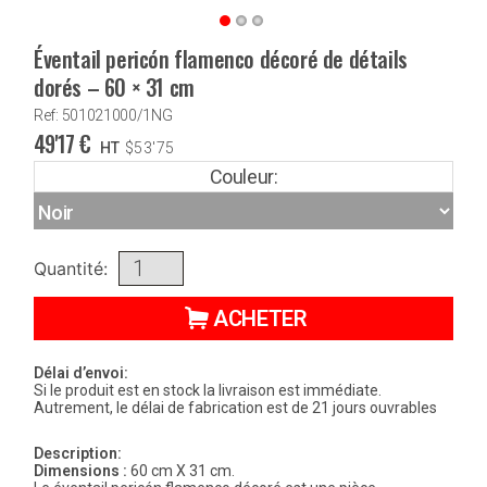
Éventail pericón flamenco décoré de détails
dorés – 60 × 31 cm
Ref: 501021000/1NG
49'17
€
HT
$
53'75
Couleur:
Quantité:
ACHETER
Délai d’envoi:
Si le produit est en stock la livraison est immédiate.
Autrement, le délai de fabrication est de 21 jours ouvrables
Description:
Dimensions :
60 cm X 31 cm.