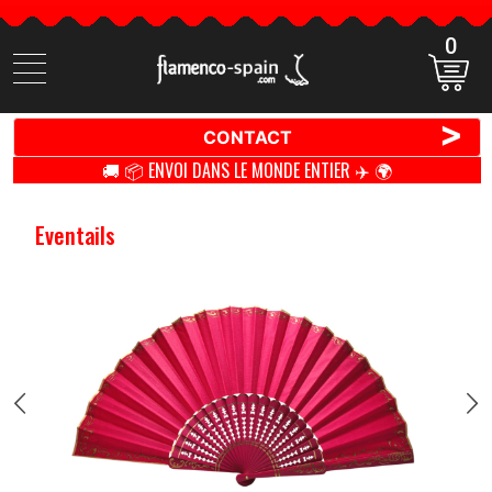
0
Cherchez
des
produits
>
CONTACT
🚚 📦 ENVOI DANS LE MONDE ENTIER ✈️ 🌍
Eventails