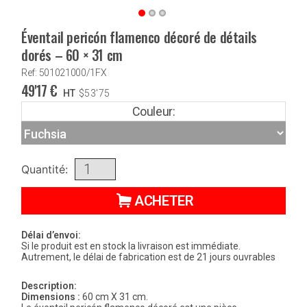
Éventail pericón flamenco décoré de détails
dorés – 60 × 31 cm
Ref: 501021000/1FX
49'17
€
HT
$
53'75
Couleur:
Quantité:
ACHETER
Délai d’envoi:
Si le produit est en stock la livraison est immédiate.
Autrement, le délai de fabrication est de 21 jours ouvrables
Description:
Dimensions :
60 cm X 31 cm.