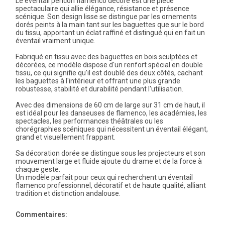
Le éventail pericón flamenco décoré est une pièce
spectaculaire qui allie élégance, résistance et présence
scénique. Son design lisse se distingue par les ornements
dorés peints à la main tant sur les baguettes que sur le bord
du tissu, apportant un éclat raffiné et distingué qui en fait un
éventail vraiment unique.
Fabriqué en tissu avec des baguettes en bois sculptées et
décorées, ce modèle dispose d'un renfort spécial en double
tissu, ce qui signifie qu'il est doublé des deux côtés, cachant
les baguettes à l'intérieur et offrant une plus grande
robustesse, stabilité et durabilité pendant l'utilisation.
Avec des dimensions de 60 cm de large sur 31 cm de haut, il
est idéal pour les danseuses de flamenco, les académies, les
spectacles, les performances théâtrales ou les
chorégraphies scéniques qui nécessitent un éventail élégant,
grand et visuellement frappant.
Sa décoration dorée se distingue sous les projecteurs et son
mouvement large et fluide ajoute du drame et de la force à
chaque geste.
Un modèle parfait pour ceux qui recherchent un éventail
flamenco professionnel, décoratif et de haute qualité, alliant
tradition et distinction andalouse.
Commentaires: