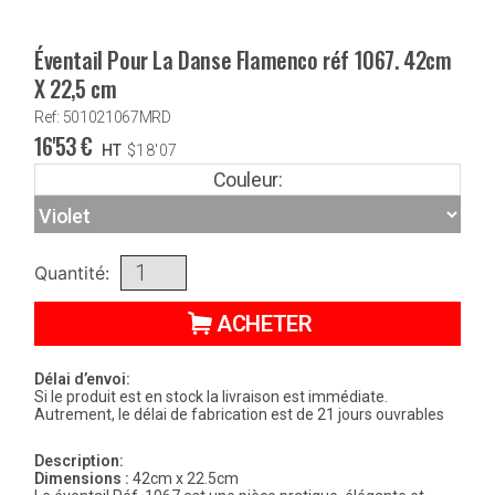
Éventail Pour La Danse Flamenco réf 1067. 42cm
X 22,5 cm
Ref: 501021067MRD
16'53
€
HT
$
18'07
Couleur:
Quantité:
ACHETER
Délai d’envoi:
Si le produit est en stock la livraison est immédiate.
Autrement, le délai de fabrication est de 21 jours ouvrables
Description:
Dimensions :
42cm x 22.5cm