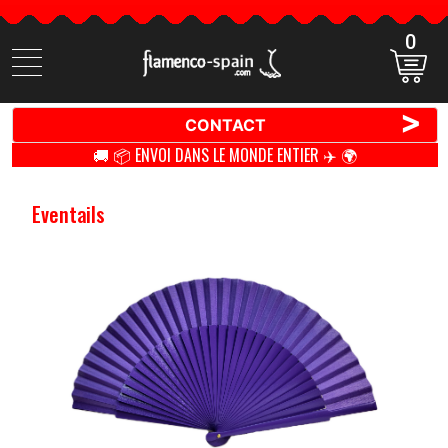
0
Cherchez
des
produits
>
CONTACT
🚚 📦 ENVOI DANS LE MONDE ENTIER ✈️ 🌍
Eventails