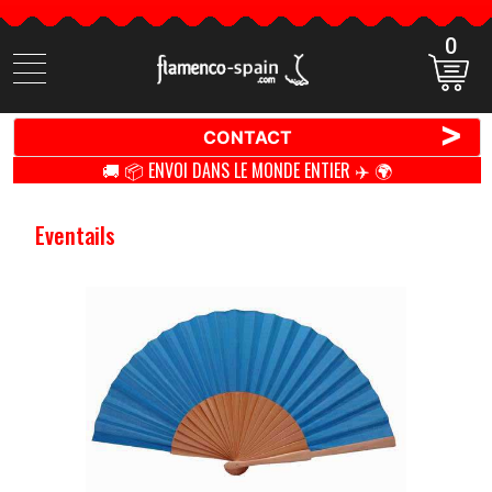
0
Cherchez
des
produits
>
CONTACT
🚚 📦 ENVOI DANS LE MONDE ENTIER ✈️ 🌍
Eventails