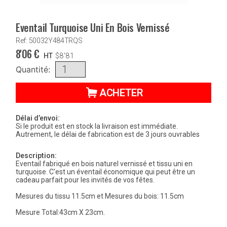
Eventail Turquoise Uni En Bois Vernissé
Ref: 50032Y484TRQS
8'06
€
HT
$
8'81
Quantité:
ACHETER
Délai d’envoi:
Si le produit est en stock la livraison est immédiate.
Autrement, le délai de fabrication est de 3 jours ouvrables
Description:
Eventail fabriqué en bois naturel vernissé et tissu uni en
turquoise. C'est un éventail économique qui peut être un
cadeau parfait pour les invités de vos fêtes.
Mesures du tissu 11.5cm et Mesures du bois: 11.5cm
Mesure Total:43cm X 23cm.