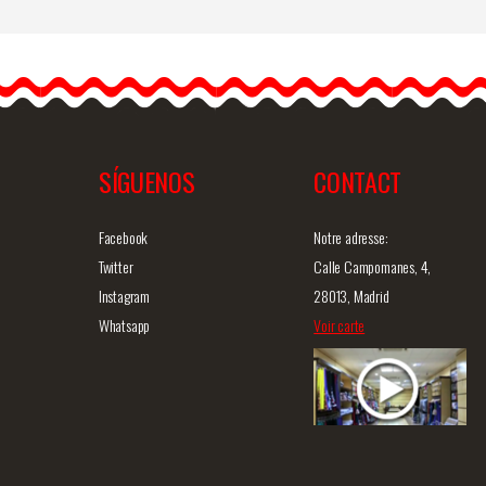
Boucles D'oreilles pour
Flamenco et Soirée
Nous vous présentons nos
boucles d'oreilles
flamenco…
SÍGUENOS
CONTACT
ide
Information détaillée
Vue rapide
In
Facebook
Notre adresse:
Twitter
Calle Campomanes, 4,
Instagram
28013, Madrid
Whatsapp
Voir carte