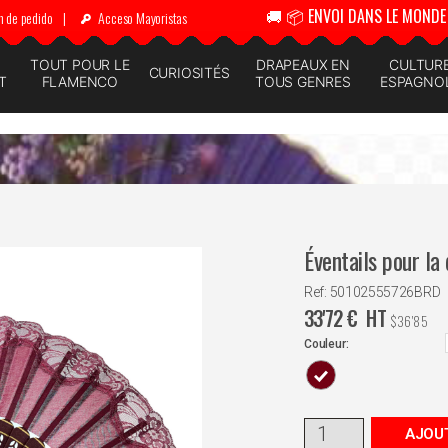
🚚 📦 ENVOI DANS LE MONDE 
n de pedido
|
Acceso Mayoristas
N
TOUT POUR LE
DRAPEAUX EN
CULTUR
CURIOSITÉS
T
FLAMENCO
TOUS GENRES
ESPAGNO
Éventails pour la
Ref: 50102555726BRD
33'72
€
HT
$
36'85
Couleur:
AJOUT