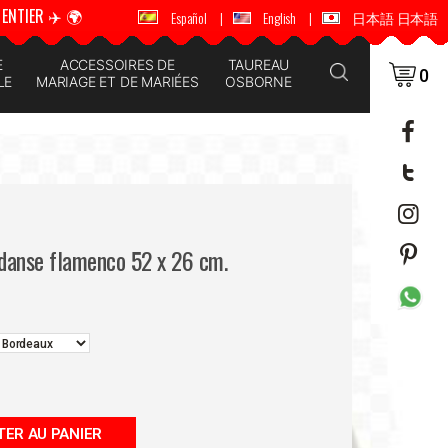
ENTIER ✈️ 🌍
🚚 📦 ENVOI DANS LE MONDE ENTIER ✈️ 🌍
Español
|
English
|
日本語 日本語
E
ACCESSOIRES DE
TAUREAU
0
LE
MARIAGE ET DE MARIÉES
OSBORNE
 danse flamenco 52 x 26 cm.
ER AU PANIER