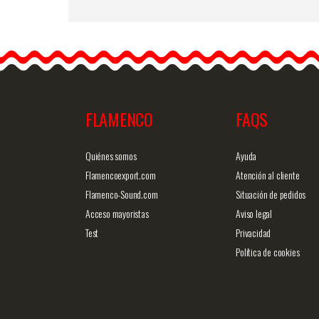
Bouquet Flamenco avec
Fleurs Dans les Tons de
Terre Ref. 42259
Ajoutez de la chaleur à
votre robe…
FLAMENCO
FAQS
Information détaillée
Vue rap
Quiénes somos
Ayuda
Flamencoexport.com
Atención al cliente
Flamenco-Sound.com
Situación de pedidos
Acceso mayoristas
Aviso legal
Test
Privacidad
Política de cookies