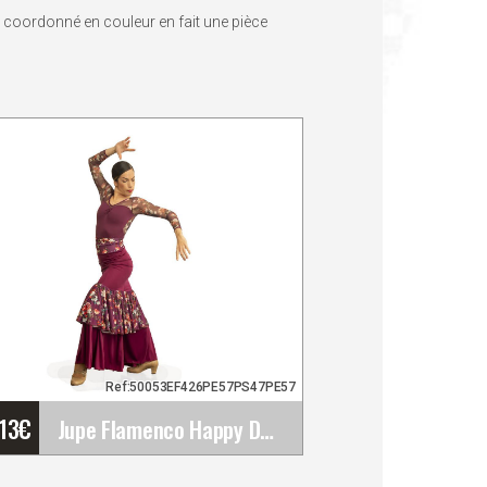
t coordonné en couleur en fait une pièce
Ref:50053EF426PE57PS47PE57
'13
€
Jupe Flamenco Happy Dance. Ref. EF426PE57PS47PE57