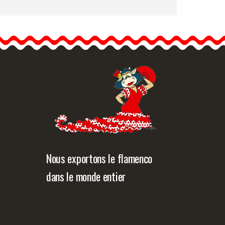
Jupe Flamenco Happy
Dance. Ref.
EF426PE57PS47PE57
Cette jupe de flamenco
Happy Dance est fabriquée
en…
formation détaillée
Vue rapide
Nous exportons le flamenco
dans le monde entier