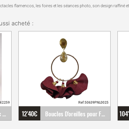
ctacles flamencos, les foires et les séances photo, son design raffiné e
ussi acheté :
942259
Ref:50639PNL0025
12'40
€
104
Bouquet Flamenco avec Fleurs Dans les Tons de&hellip;
Boucles D'oreilles pour Flamenco et Soirée