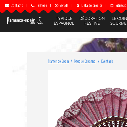
Contacto
|
Teléfono
|
Ayuda
|
Lista de precios
|
Situació
TYPIQUE
DÉCORATION
LE COI
ESPAGNOL
FESTIVE
GOURME
Flamenco Spain
Typique Espagnol
Eventails