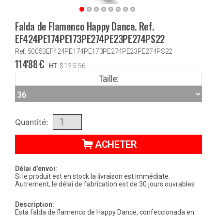
Falda de Flamenco Happy Dance. Ref.
EF424PE174PE173PE274PE23PE274PS22
Ref: 50053EF424PE174PE173PE274PE23PE274PS22
114'88
€
HT
$
125'56
Taille:
Quantité:
ACHETER
Délai d’envoi:
Si le produit est en stock la livraison est immédiate.
Autrement, le délai de fabrication est de 30 jours ouvrables
Description:
Esta falda de flamenco de Happy Dance, confeccionada en