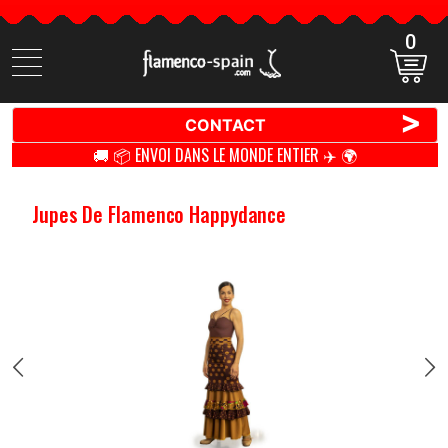
0
Cherchez
des
produits
>
CONTACT
🚚 📦 ENVOI DANS LE MONDE ENTIER ✈️ 🌍
Jupes De Flamenco Happydance