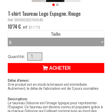
T-shirt Taureau Logo Espagne. Rouge
Ref: 500593320100540
10'74
€
HT
$
11'73
Taille:
Quantité:
ACHETER
Délai d’envoi:
Si le produit est en stock la livraison est immédiate.
Autrement, le délai de fabrication est de 3 jours ouvrables
Description:
Le taureau Osborne est l'image typique pour représenter
l'Espagne. Ce taureau est devenu connu et populaire grâce à
la marque Osborne qui l'utilisait comme logo au bord des