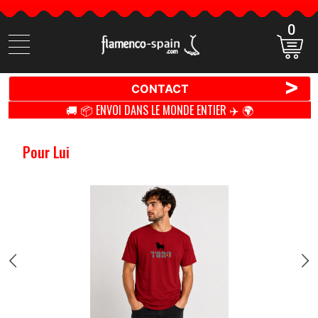
0
Cherchez
des
produits
>
CONTACT
🚚 📦 ENVOI DANS LE MONDE ENTIER ✈️ 🌍
Pour Lui