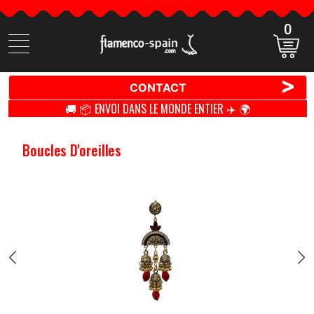
0
Cherchez
des
produits
>
CONTACT
🚚 📦 ENVOI DANS LE MONDE ENTIER ✈️ 🌍
Boucles D'oreilles