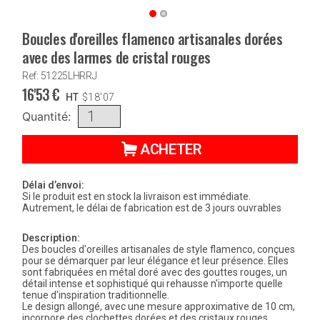
Boucles d'oreilles flamenco artisanales dorées
avec des larmes de cristal rouges
Ref: 51225LHRRJ
16'53
€
HT
$
18'07
Quantité:
ACHETER
Délai d’envoi:
Si le produit est en stock la livraison est immédiate.
Autrement, le délai de fabrication est de 3 jours ouvrables
Description:
Des boucles d'oreilles artisanales de style flamenco, conçues
pour se démarquer par leur élégance et leur présence. Elles
sont fabriquées en métal doré avec des gouttes rouges, un
détail intense et sophistiqué qui rehausse n'importe quelle
tenue d'inspiration traditionnelle.
Le design allongé, avec une mesure approximative de 10 cm,
incorpore des clochettes dorées et des cristaux rouges,