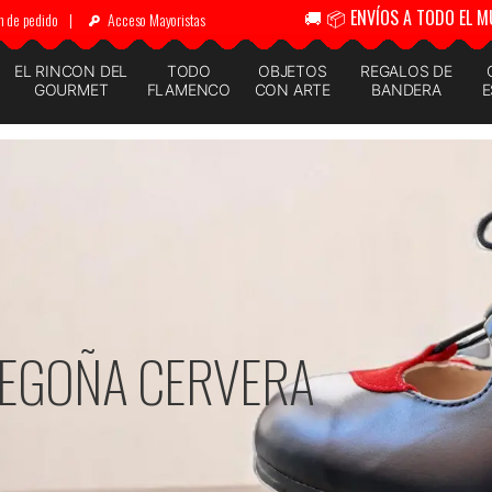
🚚 📦 ENVÍOS A TODO EL M
n de pedido
|
Acceso Mayoristas
EL RINCON DEL
TODO
OBJETOS
REGALOS DE
GOURMET
FLAMENCO
CON ARTE
BANDERA
E
ESTAS Y EVENTOS
VER