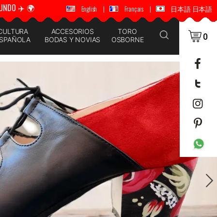
UNDO ✈️ 🌍
🚚 📦 ENVÍOS A TODO EL MUNDO ✈️ 🌍
English
|
Français
|
日本語 日本語
CULTURA
ACCESORIOS
TORO
0
SPAÑOLA
BODAS Y NOVIAS
OSBORNE