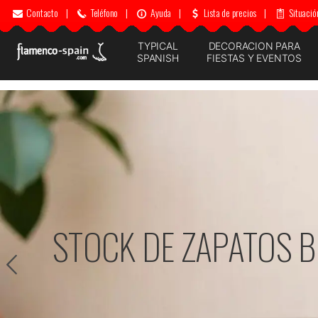
Contacto
|
Teléfono
|
Ayuda
|
Lista de precios
|
Situació
TYPICAL
DECORACION PARA
SPANISH
FIESTAS Y EVENTOS
DECORACIÓN PARA FI
PULSA PARA 