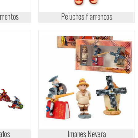
umentos
Peluches flamencos
afos
Imanes Nevera