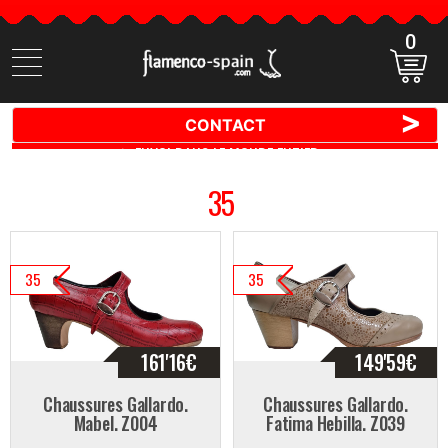
0
Cherchez
des
produits
>
CONTACT
🚚 📦 ENVOI DANS LE MONDE ENTIER ✈️ 🌍
35
35
35
161'16
€
149'59
€
Chaussures Gallardo.
Chaussures Gallardo.
Mabel. Z004
Fatima Hebilla. Z039