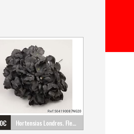
Ref:504190087NG20
30
€
Hortensias Londres. Fleur de Flamenco pour les&hellip;