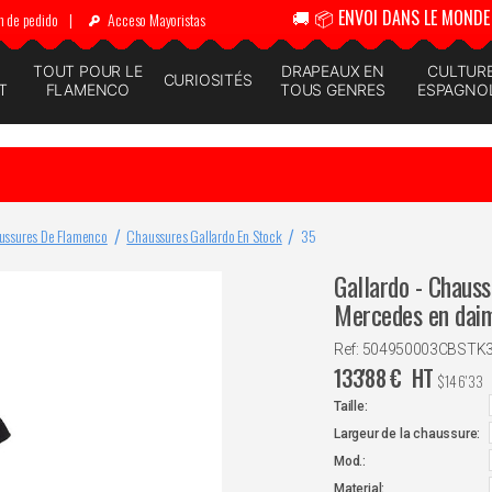
🚚 📦 ENVOI DANS LE MONDE 
n de pedido
|
Acceso Mayoristas
N
TOUT POUR LE
DRAPEAUX EN
CULTUR
CURIOSITÉS
T
FLAMENCO
TOUS GENRES
ESPAGNO
ussures De Flamenco
Chaussures Gallardo En Stock
35
Gallardo - Chaus
Mercedes en dai
Ref: 504950003CBSTK
133'88
€
HT
$
146'33
Taille:
Largeur de la chaussure:
Mod.:
Material: