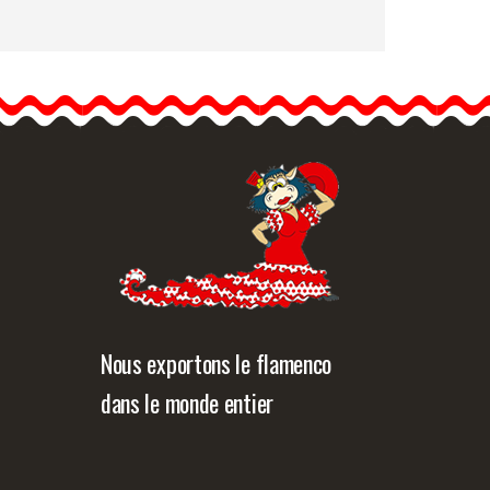
Hortensias Londres. Fleur
de Flamenco pour les
cheveux. Noir. 20cm
Les hortensias, fleurs
typiques…
formation détaillée
Vue rapide
Nous exportons le flamenco
dans le monde entier