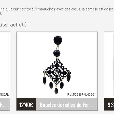
ale. Le cuir est fixé à l'embauchoir avec des clous, la semelle est collée
r.
ussi acheté :
F332FL
Ref:50639PNL00201
12'40
€
9'
Happy Dance. Jupes de Flamenco pour les&hellip;
Boucles d'oreilles de Feria Flamenca avec un&hellip;