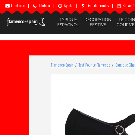
Contacto
|
Teléfono
|
Ayuda
|
Lista de precios
|
Situació
TYPIQUE
DÉCORATION
LE COI
ESPAGNOL
FESTIVE
GOURME
Flamenco Spain
Tout Pour Le Flamenco
Boutique Cha