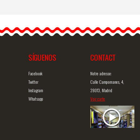
Boucles d'oreilles de Feria
Flamenca avec un losange
en filigrane et des billes en
plastique&hell
ip;
SÍGUENOS
CONTACT
ide
Information détaillée
Vue rapide
In
Facebook
Notre adresse:
Twitter
Calle Campomanes, 4,
Instagram
28013, Madrid
Whatsapp
Voir carte