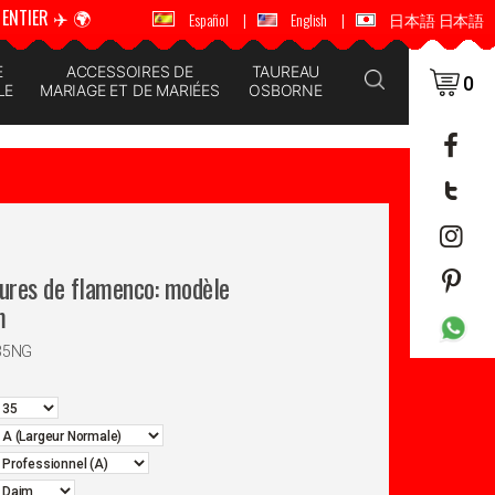
ENTIER ✈️ 🌍
🚚 📦 ENVOI DANS LE MONDE ENTIER ✈️ 🌍
Español
|
English
|
日本語 日本語
E
ACCESSOIRES DE
TAUREAU
0
LE
MARIAGE ET DE MARIÉES
OSBORNE
sures de flamenco: modèle
m
35NG