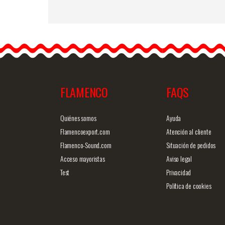
Happy Dance. Jupes de
Flamenco pour les
Entrainements et
Représentations. Ref.…
FLAMENCO
FAQS
Information détaillée
Vue rap
Quiénes somos
Ayuda
Flamencoexport.com
Atención al cliente
Flamenco-Sound.com
Situación de pedidos
Acceso mayoristas
Aviso legal
Test
Privacidad
Política de cookies