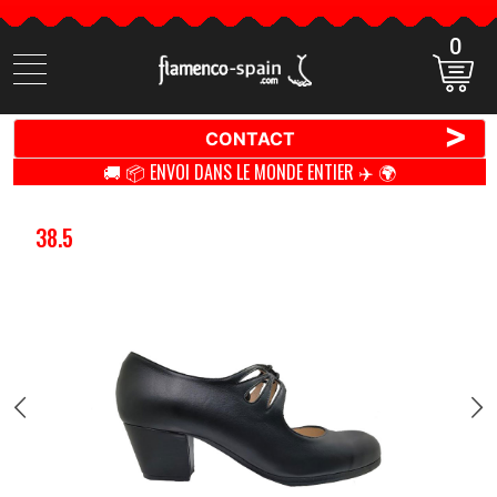
0
Cherchez
des
produits
>
CONTACT
🚚 📦 ENVOI DANS LE MONDE ENTIER ✈️ 🌍
38.5