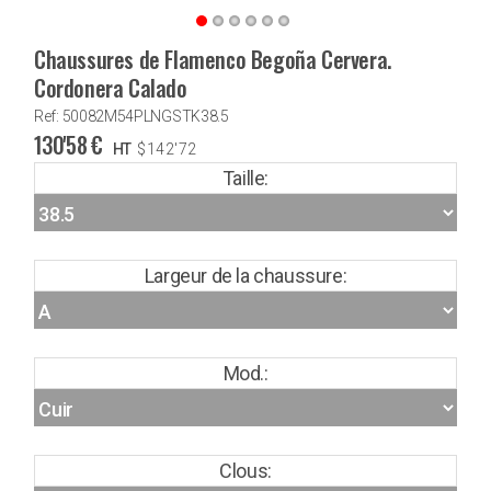
Chaussures de Flamenco Begoña Cervera.
Cordonera Calado
Ref: 50082M54PLNGSTK38.5
130'58
€
HT
$
142'72
Taille:
Largeur de la chaussure:
Mod.:
Clous: