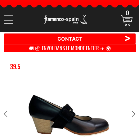
0
Cherchez
des
produits
>
CONTACT
🚚 📦 ENVOI DANS LE MONDE ENTIER ✈️ 🌍
39.5