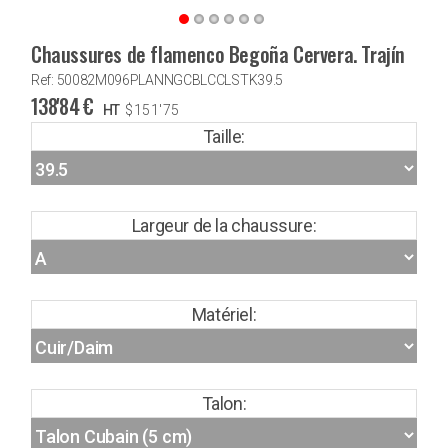
Chaussures de flamenco Begoña Cervera. Trajín
Ref: 50082M096PLANNGCBLCCLSTK39.5
138'84
€
HT
$
151'75
Taille:
Largeur de la chaussure:
Matériel:
Talon: