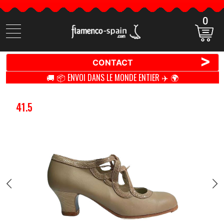
0
Cherchez
des
produits
>
CONTACT
🚚 📦 ENVOI DANS LE MONDE ENTIER ✈️ 🌍
41.5