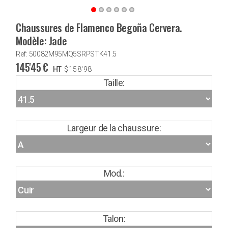
Chaussures de Flamenco Begoña Cervera.
Modèle: Jade
Ref: 50082M95MQ5SRPSTK41.5
145'45
€
HT
$
158'98
Taille:
Largeur de la chaussure:
Mod.:
Talon: