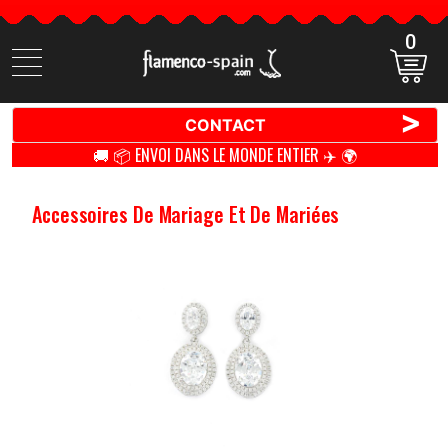
0
Cherchez
des
produits
>
CONTACT
🚚 📦 ENVOI DANS LE MONDE ENTIER ✈️ 🌍
Accessoires De Mariage Et De Mariées