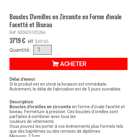
Boucles D'oreilles en Zirconite en Forme d'ovale
Facetté et Biseau
Ref: 500629105266
37'19
€
HT
$
40'65
Quantité:
ACHETER
Délai d’envoi:
Si le produit est en stock la livraison est immédiate.
Autrement, le délai de fabrication est de 5 jours ouvrables
Description:
Boucles d'oreilles en zirconite
en forme d'ovale facetté et
biseau. Fermeture à pression. Ces boucles d'oreilles sont
parfaites à combiner avec tous les
couleurs de vêtements.
Vous pouvez les porter à vos événements plus formels tels
que des baptêmes ou des remises de diplômes.
Mesures: 2.5cm