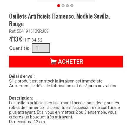
Oeillets Artificiels Flamenco. Modèle Sevilla.
Rouge
Ref: 5041916109RJ09
4'13
€
HT
$
4'52
Quantité:
ACHETER
Délai d’envoi:
Si le produit est en stock la livraison est immédiate.
Autrement, le délai de fabrication est de 7 jours ouvrables
Description:
Les œillets artificiels en tissu sont l'accessoire idéal pour les
robes de flamenco. Ils constituent l'accessoire de coiffure le
plus attrayant. Et si vous en mettez 2 ou 3 ensemble, vous
créerez un bouquet très attrayant.
Dimensions : 12 cm.