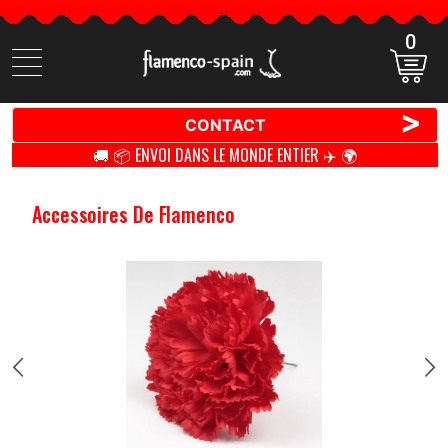
0
Cherchez
des
produits
>
CONTACT
🚚 📦 ENVOI DANS LE MONDE ENTIER ✈️ 🌍
Accessoires De Flamenco