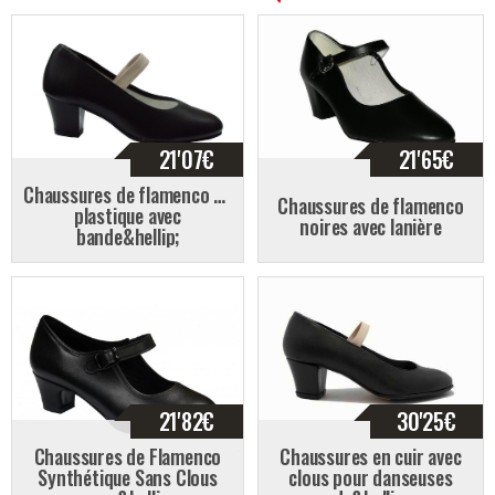
21'07
€
21'65
€
Chaussures de flamenco en
Chaussures de flamenco
plastique avec
noires avec lanière
bande&hellip;
21'82
€
30'25
€
Chaussures de Flamenco
Chaussures en cuir avec
Synthétique Sans Clous
clous pour danseuses