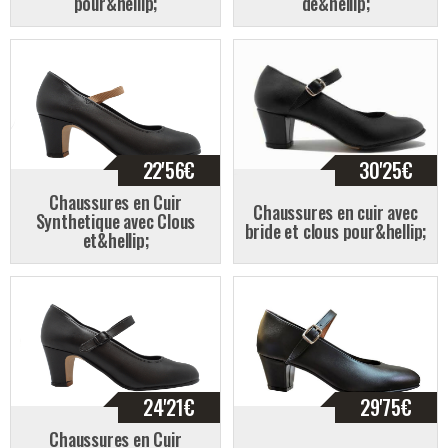
pour&hellip;
de&hellip;
22'56
€
30'25
€
Chaussures en Cuir
Chaussures en cuir avec
Synthetique avec Clous
bride et clous pour&hellip;
et&hellip;
24'21
€
29'75
€
Chaussures en Cuir