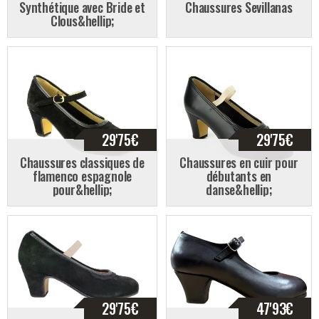
Synthétique avec Bride et
Chaussures Sevillanas
Clous&hellip;
29'75
€
29'75
€
Chaussures classiques de
Chaussures en cuir pour
flamenco espagnole
débutants en
pour&hellip;
danse&hellip;
29'75
€
47'93
€