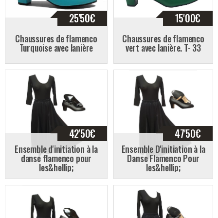
25'50
€
15'00
€
Chaussures de flamenco
Chaussures de flamenco
Turquoise avec lanière
vert avec lanière. T- 33
42'50
€
47'50
€
Ensemble d'initiation à la
Ensemble D'initiation à la
danse flamenco pour
Danse Flamenco Pour
les&hellip;
les&hellip;