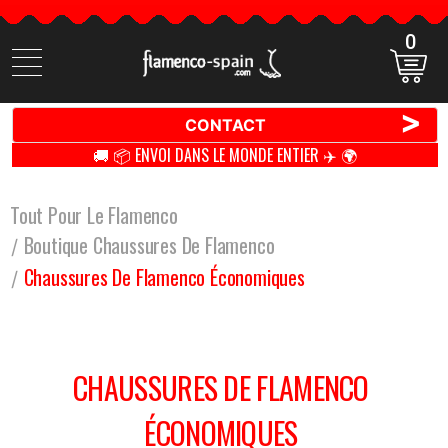
0
Cherchez
des
produits
>
CONTACT
🚚 📦 ENVOI DANS LE MONDE ENTIER ✈️ 🌍
Tout Pour Le Flamenco
Boutique Chaussures De Flamenco
Chaussures De Flamenco Économiques
CHAUSSURES DE FLAMENCO
ÉCONOMIQUES